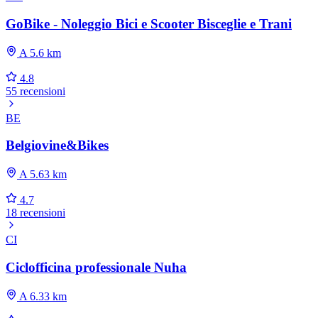
GoBike - Noleggio Bici e Scooter Bisceglie e Trani
A 5.6 km
4.8
55 recensioni
BE
Belgiovine&Bikes
A 5.63 km
4.7
18 recensioni
CI
Ciclofficina professionale Nuha
A 6.33 km