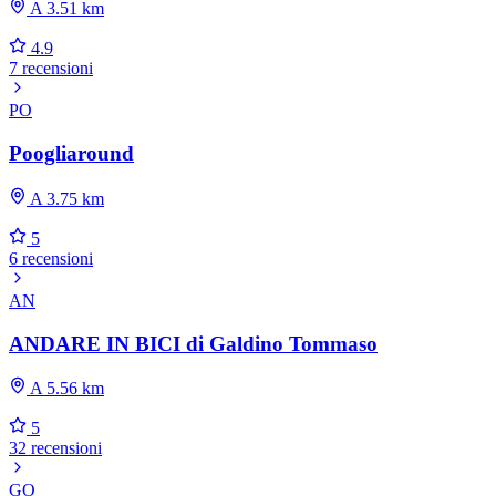
A 3.51 km
4.9
7 recensioni
PO
Poogliaround
A 3.75 km
5
6 recensioni
AN
ANDARE IN BICI di Galdino Tommaso
A 5.56 km
5
32 recensioni
GO