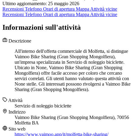
Ultimo aggiornamento: 25 maggio 2026
Recensioni
Telefono
Orari di apertura
Mappa
Attività vicine
Recensioni
Telefono
Orari di apertura
Mappa
Attività vicine
Informazioni sull'attività
Descrizione
All'interno dell'offerta commerciale di Molfetta, si distingue
Vaimoo Bike Sharing (Gran Shopping Mongolfiera),
un'impresa specializzata in Servizio di noleggio biciclette.
Ubicato in None, Vaimoo Bike Sharing (Gran Shopping
Mongolfiera) offre facile accesso per coloro che cercano
servizi correlati. Gli utenti hanno valutato questa attività con
None stelle. Gli interessati possono rivolgersi a Vaimoo Bike
Sharing (Gran Shopping Mongolfiera).
Attività
Servizio di noleggio biciclette
Indirizzo
Vaimoo Bike Sharing (Gran Shopping Mongolfiera), 70056
Molfetta BA
Sito web
https://www.vaimoo.app/it/molfetta-bike-sharing/