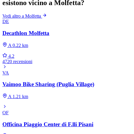
esistono vicino a Molfetta?
Vedi altro a Molfetta
DE
Decathlon Molfetta
A 0.22 km
4.2
4720 recensioni
VA
Vaimoo Bike Sharing (Puglia Village)
A 1.21 km
OF
Officina Piaggio Center di F.lli Pisani