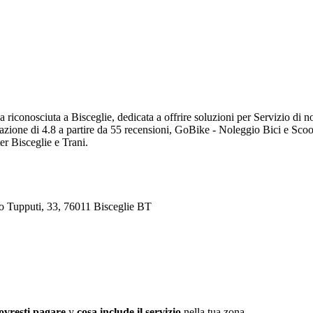
iconosciuta a Bisceglie, dedicata a offrire soluzioni per Servizio di nol
zione di 4.8 a partire da 55 recensioni, GoBike - Noleggio Bici e Scoote
er Bisceglie e Trani.
io Tupputi, 33, 76011 Bisceglie BT
ovresti pagare
y
cosa include il servizio
nella tua zona.