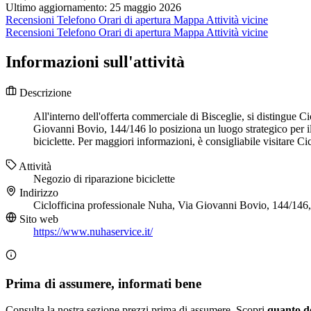
Ultimo aggiornamento: 25 maggio 2026
Recensioni
Telefono
Orari di apertura
Mappa
Attività vicine
Recensioni
Telefono
Orari di apertura
Mappa
Attività vicine
Informazioni sull'attività
Descrizione
All'interno dell'offerta commerciale di Bisceglie, si distingue C
Giovanni Bovio, 144/146 lo posiziona un luogo strategico per il
biciclette. Per maggiori informazioni, è consigliabile visitare C
Attività
Negozio di riparazione biciclette
Indirizzo
Ciclofficina professionale Nuha, Via Giovanni Bovio, 144/146
Sito web
https://www.nuhaservice.it/
Prima di assumere, informati bene
Consulta la nostra sezione prezzi prima di assumere. Scopri
quanto d