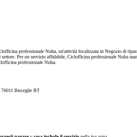
iclofficina professionale Nuha, un'attività focalizzata in Negozio di ripa
 settore. Per un servizio affidabile, Ciclofficina professionale Nuha ma
iclofficina professionale Nuha.
, 76011 Bisceglie BT
ovresti pagare
y
cosa include il servizio
nella tua zona.