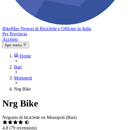
Bike
Max
Negozi di Biciclette e Officine in Italia
Per Provincia
Accesso
Apri menu
Home
Bari
Monopoli
Nrg Bike
Nrg Bike
Negozio di biciclette en Monopoli (Bari)
4.8
(79 recensioni)