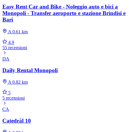
Easy Rent Car and Bike - Noleggio auto e bici a
Monopoli - Transfer aeroporto e stazione Brindisi e
Bari
A 0.61 km
4.9
55 recensioni
DA
Daily Rental Monopoli
A 0.82 km
5
5 recensioni
CA
Catedràl 10