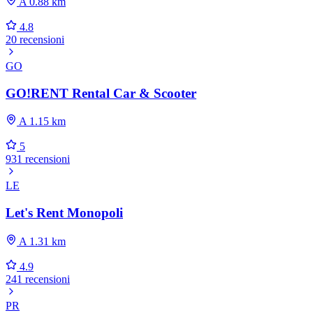
A 0.88 km
4.8
20 recensioni
GO
GO!RENT Rental Car & Scooter
A 1.15 km
5
931 recensioni
LE
Let's Rent Monopoli
A 1.31 km
4.9
241 recensioni
PR