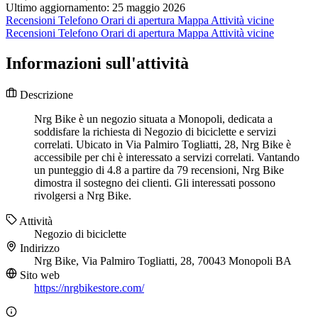
Ultimo aggiornamento: 25 maggio 2026
Recensioni
Telefono
Orari di apertura
Mappa
Attività vicine
Recensioni
Telefono
Orari di apertura
Mappa
Attività vicine
Informazioni sull'attività
Descrizione
Nrg Bike è un negozio situata a Monopoli, dedicata a
soddisfare la richiesta di Negozio di biciclette e servizi
correlati. Ubicato in Via Palmiro Togliatti, 28, Nrg Bike è
accessibile per chi è interessato a servizi correlati. Vantando
un punteggio di 4.8 a partire da 79 recensioni, Nrg Bike
dimostra il sostegno dei clienti. Gli interessati possono
rivolgersi a Nrg Bike.
Attività
Negozio di biciclette
Indirizzo
Nrg Bike, Via Palmiro Togliatti, 28, 70043 Monopoli BA
Sito web
https://nrgbikestore.com/