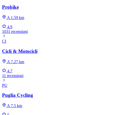
Probike
A 1.59 km
4.9
1031 recensioni
CI
Cicli & Motocicli
A 7.27 km
4.7
11 recensioni
PU
Puglia Cycling
A 7.5 km
5