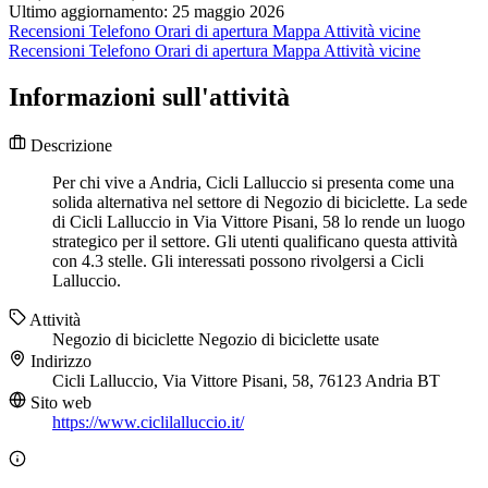
Ultimo aggiornamento: 25 maggio 2026
Recensioni
Telefono
Orari di apertura
Mappa
Attività vicine
Recensioni
Telefono
Orari di apertura
Mappa
Attività vicine
Informazioni sull'attività
Descrizione
Per chi vive a Andria, Cicli Lalluccio si presenta come una
solida alternativa nel settore di Negozio di biciclette. La sede
di Cicli Lalluccio in Via Vittore Pisani, 58 lo rende un luogo
strategico per il settore. Gli utenti qualificano questa attività
con 4.3 stelle. Gli interessati possono rivolgersi a Cicli
Lalluccio.
Attività
Negozio di biciclette
Negozio di biciclette usate
Indirizzo
Cicli Lalluccio, Via Vittore Pisani, 58, 76123 Andria BT
Sito web
https://www.ciclilalluccio.it/