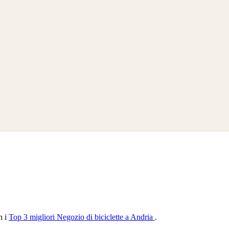
n i
Top 3 migliori Negozio di biciclette a Andria
.