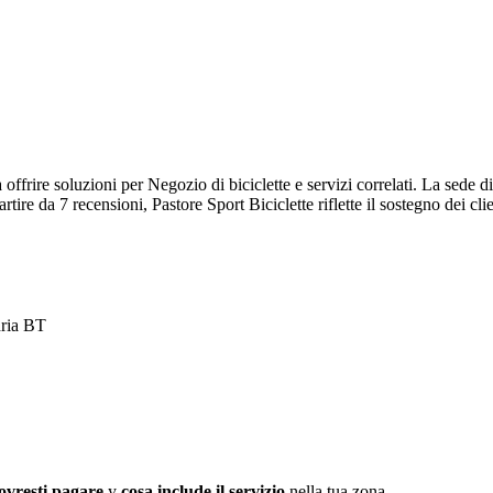
a offrire soluzioni per Negozio di biciclette e servizi correlati. La sede
tire da 7 recensioni, Pastore Sport Biciclette riflette il sostegno dei cli
dria BT
ovresti pagare
y
cosa include il servizio
nella tua zona.