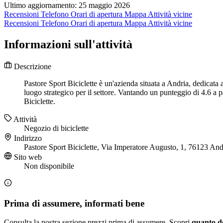
Ultimo aggiornamento: 25 maggio 2026
Recensioni
Telefono
Orari di apertura
Mappa
Attività vicine
Recensioni
Telefono
Orari di apertura
Mappa
Attività vicine
Informazioni sull'attività
Descrizione
Pastore Sport Biciclette è un'azienda situata a Andria, dedicata 
luogo strategico per il settore. Vantando un punteggio di 4.6 a par
Biciclette.
Attività
Negozio di biciclette
Indirizzo
Pastore Sport Biciclette, Via Imperatore Augusto, 1, 76123 An
Sito web
Non disponibile
Prima di assumere, informati bene
Consulta la nostra sezione prezzi prima di assumere. Scopri
quanto d