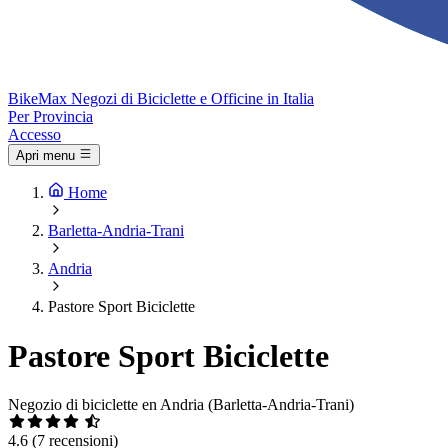
Bike
Max
Negozi di Biciclette e Officine in Italia
Per Provincia
Accesso
Apri menu
Home
Barletta-Andria-Trani
Andria
Pastore Sport Biciclette
Pastore Sport Biciclette
Negozio di biciclette en Andria (Barletta-Andria-Trani)
4.6
(7 recensioni)