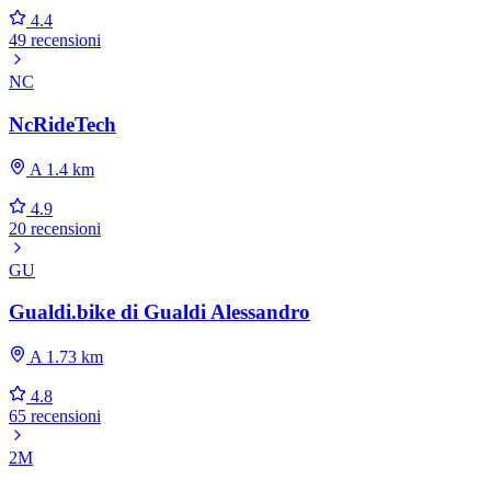
4.4
49 recensioni
NC
NcRideTech
A 1.4 km
4.9
20 recensioni
GU
Gualdi.bike di Gualdi Alessandro
A 1.73 km
4.8
65 recensioni
2M