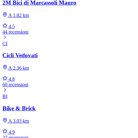
2M Bici di Marcassoli Mauro
A 1.82 km
4.5
44 recensioni
CI
Cicli Vedovati
A 2.36 km
4.8
60 recensioni
BI
Bike & Brick
A 3.03 km
4.9
27 recensioni