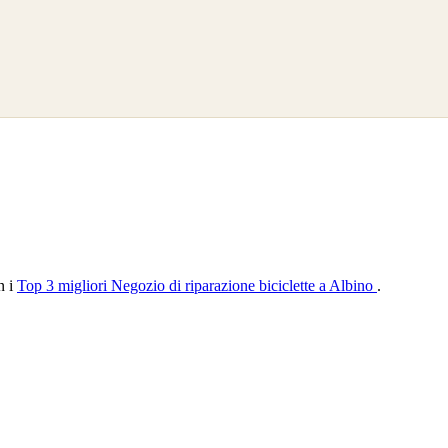
n i
Top 3 migliori Negozio di riparazione biciclette a Albino
.