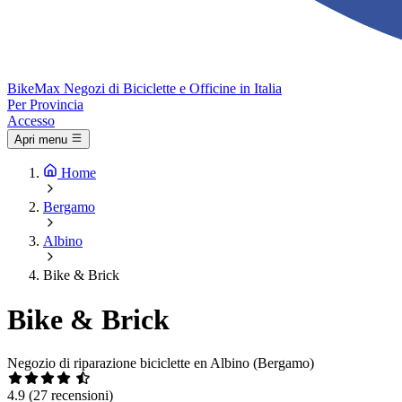
Bike
Max
Negozi di Biciclette e Officine in Italia
Per Provincia
Accesso
Apri menu
Home
Bergamo
Albino
Bike & Brick
Bike & Brick
Negozio di riparazione biciclette en Albino (Bergamo)
4.9
(27 recensioni)