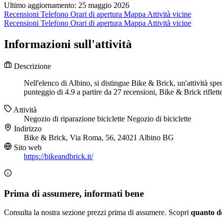
Ultimo aggiornamento: 25 maggio 2026
Recensioni
Telefono
Orari di apertura
Mappa
Attività vicine
Recensioni
Telefono
Orari di apertura
Mappa
Attività vicine
Informazioni sull'attività
Descrizione
Nell'elenco di Albino, si distingue Bike & Brick, un'attività sp
punteggio di 4.9 a partire da 27 recensioni, Bike & Brick riflette
Attività
Negozio di riparazione biciclette
Negozio di biciclette
Indirizzo
Bike & Brick, Via Roma, 56, 24021 Albino BG
Sito web
https://bikeandbrick.it/
Prima di assumere, informati bene
Consulta la nostra sezione prezzi prima di assumere. Scopri
quanto d