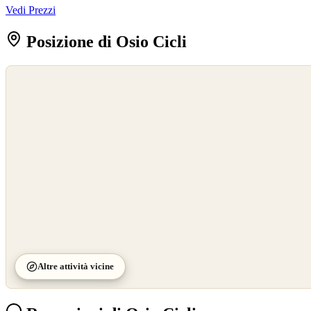
Vedi Prezzi
Posizione di Osio Cicli
©
OpenStreetMap
©
CARTO
Altre attività vicine