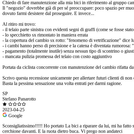
Chiedo di fare manutenzione alla mia bici in riferimento al gruppo ca
Il "negozio" dovrebbe già di per sé preoccupare: poco spazio per muover
dovuto farmi desistere dal proseguire. E invece...
Al ritiro mi trovo:
- il telaio parte sinistra con evidenti segni di graffi (come se fosse stat
- lo specchietto sx rimontato in maniera errata
- la copertura del cambio sx rotto: "fenomeno di vetrificazione" dice lu
- i cambi hanno perso di precisione e la catena è diventata rumorosa: 
- pagamento (totalmente inutile) senza nessun tipo di scontrino o giust
- mancata pulizia promessa del telaio con costo aggiuntivo
Portata da ciclista concorrente con manutenzione del cambio rifatta d
Scrivo questa recensione unicamente per allertare futuri clienti di non 
Basta la pessima sensazione una volta entrati per darmi ragione.
SP
Stefano Panarotto
2023-04-25
Google
Sconsigliatissimo!!!!! Ho portato La bici a riparare da lui, mi ha fatto 
cerchione davanti. E la ruota dietro buca. Vi prego non andateci