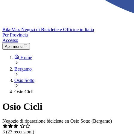
Bike
Max
Negozi di Biciclette e Officine in Italia
Per Provincia
Accesso
Apri menu
Home
Bergamo
Osio Sotto
Osio Cicli
Osio Cicli
Negozio di riparazione biciclette en Osio Sotto (Bergamo)
3
(27 recensioni)