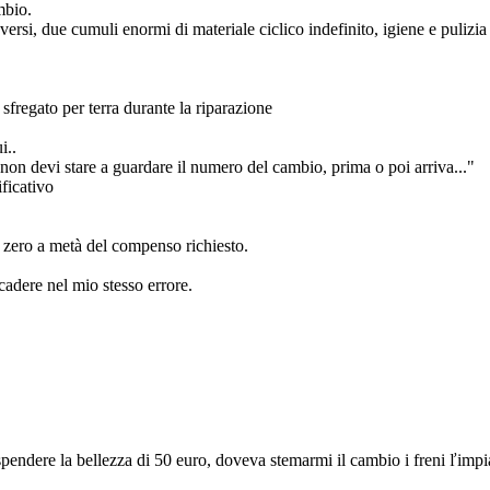
mbio.
si, due cumuli enormi di materiale ciclico indefinito, igiene e pulizia 
o sfregato per terra durante la riparazione
i..
"non devi stare a guardare il numero del cambio, prima o poi arriva..."
ificativo
a zero a metà del compenso richiesto.
cadere nel mio stesso errore.
spendere la bellezza di 50 euro, doveva stemarmi il cambio i freni ľimpian