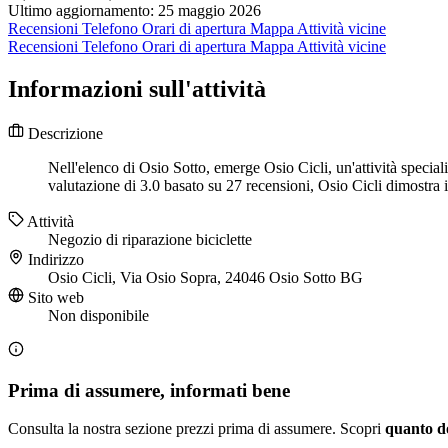
Ultimo aggiornamento: 25 maggio 2026
Recensioni
Telefono
Orari di apertura
Mappa
Attività vicine
Recensioni
Telefono
Orari di apertura
Mappa
Attività vicine
Informazioni sull'attività
Descrizione
Nell'elenco di Osio Sotto, emerge Osio Cicli, un'attività special
valutazione di 3.0 basato su 27 recensioni, Osio Cicli dimostra il
Attività
Negozio di riparazione biciclette
Indirizzo
Osio Cicli, Via Osio Sopra, 24046 Osio Sotto BG
Sito web
Non disponibile
Prima di assumere, informati bene
Consulta la nostra sezione prezzi prima di assumere. Scopri
quanto d