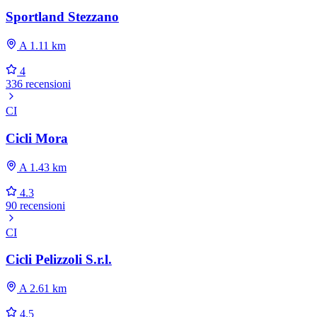
Sportland Stezzano
A 1.11 km
4
336 recensioni
CI
Cicli Mora
A 1.43 km
4.3
90 recensioni
CI
Cicli Pelizzoli S.r.l.
A 2.61 km
4.5