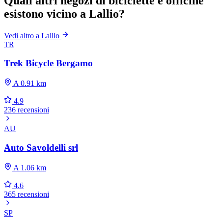
Quali altri negozi di biciclette e officine
esistono vicino a Lallio?
Vedi altro a Lallio
TR
Trek Bicycle Bergamo
A 0.91 km
4.9
236 recensioni
AU
Auto Savoldelli srl
A 1.06 km
4.6
365 recensioni
SP