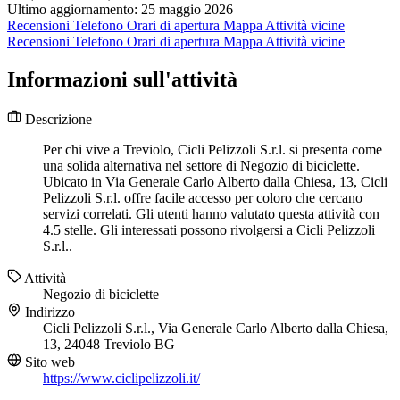
Ultimo aggiornamento: 25 maggio 2026
Recensioni
Telefono
Orari di apertura
Mappa
Attività vicine
Recensioni
Telefono
Orari di apertura
Mappa
Attività vicine
Informazioni sull'attività
Descrizione
Per chi vive a Treviolo, Cicli Pelizzoli S.r.l. si presenta come
una solida alternativa nel settore di Negozio di biciclette.
Ubicato in Via Generale Carlo Alberto dalla Chiesa, 13, Cicli
Pelizzoli S.r.l. offre facile accesso per coloro che cercano
servizi correlati. Gli utenti hanno valutato questa attività con
4.5 stelle. Gli interessati possono rivolgersi a Cicli Pelizzoli
S.r.l..
Attività
Negozio di biciclette
Indirizzo
Cicli Pelizzoli S.r.l., Via Generale Carlo Alberto dalla Chiesa,
13, 24048 Treviolo BG
Sito web
https://www.ciclipelizzoli.it/