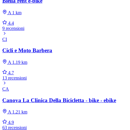
Biella rent e-bike
A 1 km
4.4
9 recensioni
CI
Cicli e Moto Barbera
A 1.19 km
4.7
13 recensioni
CA
Canova La Clinica Della Bicicletta - bike - ebike
A 1.21 km
4.9
63 recensioni