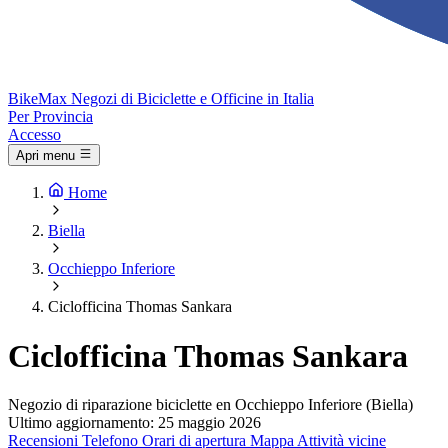
Bike
Max
Negozi di Biciclette e Officine in Italia
Per Provincia
Accesso
Apri menu
Home
Biella
Occhieppo Inferiore
Ciclofficina Thomas Sankara
Ciclofficina Thomas Sankara
Negozio di riparazione biciclette en Occhieppo Inferiore (Biella)
Ultimo aggiornamento: 25 maggio 2026
Recensioni
Telefono
Orari di apertura
Mappa
Attività vicine