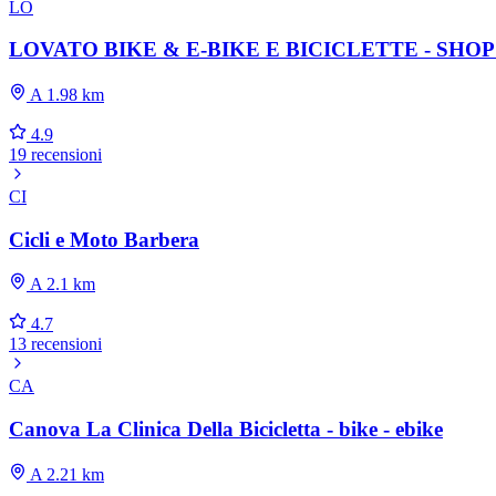
LO
LOVATO BIKE & E-BIKE E BICICLETTE - SHO
A 1.98 km
4.9
19 recensioni
CI
Cicli e Moto Barbera
A 2.1 km
4.7
13 recensioni
CA
Canova La Clinica Della Bicicletta - bike - ebike
A 2.21 km