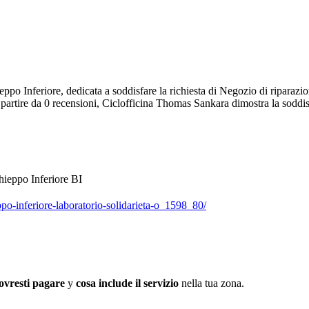
 Inferiore, dedicata a soddisfare la richiesta di Negozio di riparazione 
artire da 0 recensioni, Ciclofficina Thomas Sankara dimostra la soddisfa
ieppo Inferiore BI
ieppo-inferiore-laboratorio-solidarieta-o_1598_80/
ovresti pagare
y
cosa include il servizio
nella tua zona.