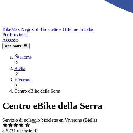
Bike
Max
Negozi di Biciclette e Officine in Italia
Per Provincia
Accesso
Apri menu
Home
Biella
Viverone
Centro eBike della Serra
Centro eBike della Serra
Servizio di noleggio biciclette en Viverone (Biella)
4.5
(31 recensioni)