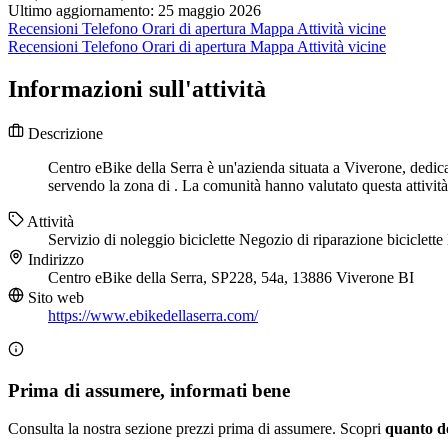
Ultimo aggiornamento: 25 maggio 2026
Recensioni
Telefono
Orari di apertura
Mappa
Attività vicine
Recensioni
Telefono
Orari di apertura
Mappa
Attività vicine
Informazioni sull'attività
Descrizione
Centro eBike della Serra è un'azienda situata a Viverone, dedicat
servendo la zona di . La comunità hanno valutato questa attività
Attività
Servizio di noleggio biciclette
Negozio di riparazione biciclette
Indirizzo
Centro eBike della Serra, SP228, 54a, 13886 Viverone BI
Sito web
https://www.ebikedellaserra.com/
Prima di assumere, informati bene
Consulta la nostra sezione prezzi prima di assumere. Scopri
quanto d