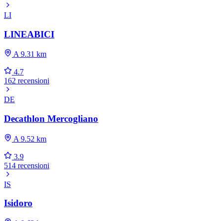
LI
LINEABICI
A 9.31 km
4.7
162 recensioni
DE
Decathlon Mercogliano
A 9.52 km
3.9
514 recensioni
IS
Isidoro