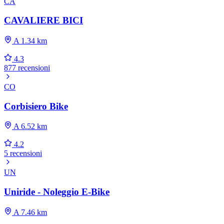
CA
CAVALIERE BICI
A 1.34 km
4.3
877 recensioni
CO
Corbisiero Bike
A 6.52 km
4.2
5 recensioni
UN
Uniride - Noleggio E-Bike
A 7.46 km