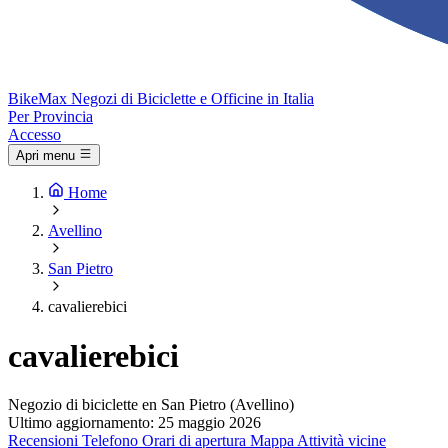
Bike
Max
Negozi di Biciclette e Officine in Italia
Per Provincia
Accesso
Apri menu
Home
Avellino
San Pietro
cavalierebici
cavalierebici
Negozio di biciclette en San Pietro (Avellino)
Ultimo aggiornamento: 25 maggio 2026
Recensioni
Telefono
Orari di apertura
Mappa
Attività vicine