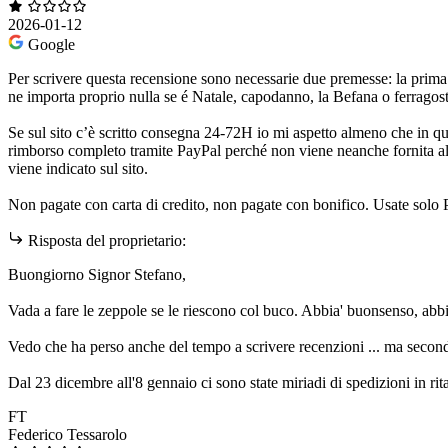
2026-01-12
Google
Per scrivere questa recensione sono necessarie due premesse: la prima è
ne importa proprio nulla se é Natale, capodanno, la Befana o ferragosto
Se sul sito c’è scritto consegna 24-72H io mi aspetto almeno che in qu
rimborso completo tramite PayPal perché non viene neanche fornita alc
viene indicato sul sito.
Non pagate con carta di credito, non pagate con bonifico. Usate solo Pa
Risposta del proprietario:
Buongiorno Signor Stefano,
Vada a fare le zeppole se le riescono col buco. Abbia' buonsenso, abbiam
Vedo che ha perso anche del tempo a scrivere recenzioni ... ma secondo
Dal 23 dicembre all'8 gennaio ci sono state miriadi di spedizioni in rita
FT
Federico Tessarolo