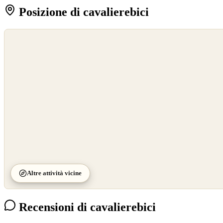
Posizione di cavalierebici
©
OpenStreetMap
©
CARTO
Altre attività vicine
Recensioni di cavalierebici