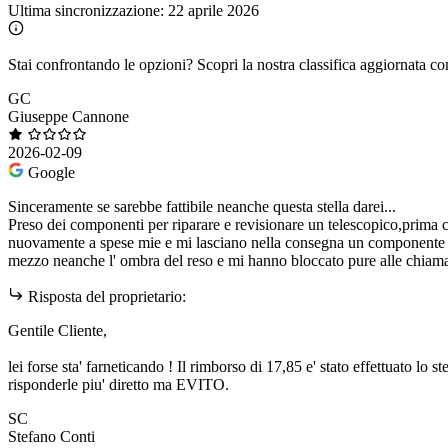
Ultima sincronizzazione:
22 aprile 2026
Stai confrontando le opzioni?
Scopri la nostra classifica aggiornata co
GC
Giuseppe Cannone
2026-02-09
Google
Sinceramente se sarebbe fattibile neanche questa stella darei...
Preso dei componenti per riparare e revisionare un telescopico,prima c
nuovamente a spese mie e mi lasciano nella consegna un componente c
mezzo neanche l' ombra del reso e mi hanno bloccato pure alle chiamat
Risposta del proprietario:
Gentile Cliente,
lei forse sta' farneticando ! Il rimborso di 17,85 e' stato effettuato lo
risponderle piu' diretto ma EVITO.
SC
Stefano Conti