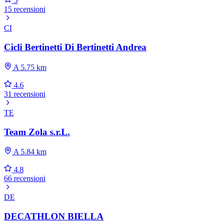
5
15 recensioni
CI
Cicli Bertinetti Di Bertinetti Andrea
A 5.75 km
4.6
31 recensioni
TE
Team Zola s.r.L.
A 5.84 km
4.8
66 recensioni
DE
DECATHLON BIELLA