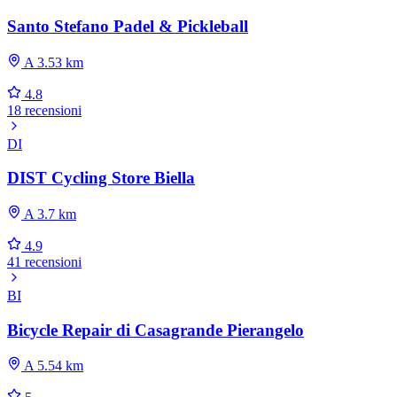
Santo Stefano Padel & Pickleball
A 3.53 km
4.8
18 recensioni
DI
DIST Cycling Store Biella
A 3.7 km
4.9
41 recensioni
BI
Bicycle Repair di Casagrande Pierangelo
A 5.54 km