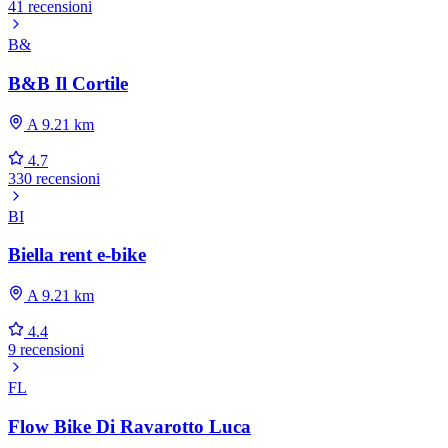
41 recensioni
B&
B&B Il Cortile
A 9.21 km
4.7
330 recensioni
BI
Biella rent e-bike
A 9.21 km
4.4
9 recensioni
FL
Flow Bike Di Ravarotto Luca