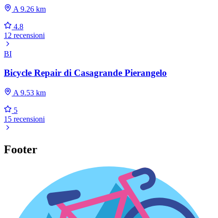
A 9.26 km
4.8
12 recensioni
BI
Bicycle Repair di Casagrande Pierangelo
A 9.53 km
5
15 recensioni
Footer