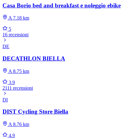
Casa Borio bed and breakfast e noleggio ebike
A 7.18 km
5
16 recensioni
DE
DECATHLON BIELLA
A 8.75 km
3.9
2111 recensioni
DI
DIST Cycling Store Biella
A 8.76 km
4.9