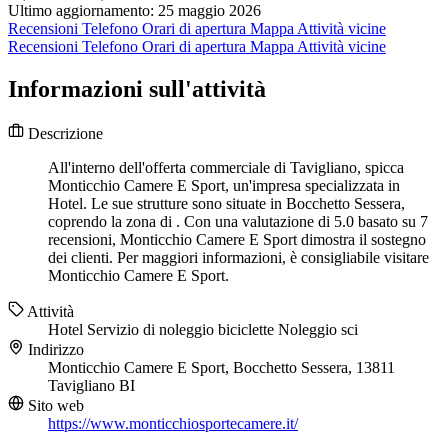
Ultimo aggiornamento: 25 maggio 2026
Recensioni
Telefono
Orari di apertura
Mappa
Attività vicine
Recensioni
Telefono
Orari di apertura
Mappa
Attività vicine
Informazioni sull'attività
Descrizione
All'interno dell'offerta commerciale di Tavigliano, spicca
Monticchio Camere E Sport, un'impresa specializzata in
Hotel. Le sue strutture sono situate in Bocchetto Sessera,
coprendo la zona di . Con una valutazione di 5.0 basato su 7
recensioni, Monticchio Camere E Sport dimostra il sostegno
dei clienti. Per maggiori informazioni, è consigliabile visitare
Monticchio Camere E Sport.
Attività
Hotel
Servizio di noleggio biciclette
Noleggio sci
Indirizzo
Monticchio Camere E Sport, Bocchetto Sessera, 13811
Tavigliano BI
Sito web
https://www.monticchiosportecamere.it/