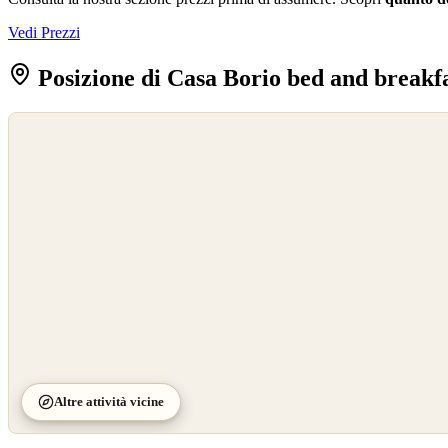
Vedi Prezzi
Posizione di Casa Borio bed and breakfa
©
OpenStreetMap
©
CARTO
Altre attività vicine