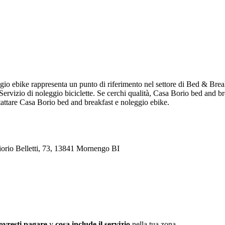
io ebike rappresenta un punto di riferimento nel settore di Bed & Break
Servizio di noleggio biciclette. Se cerchi qualità, Casa Borio bed and 
ntattare Casa Borio bed and breakfast e noleggio ebike.
iorio Belletti, 73, 13841 Mornengo BI
ovresti pagare
y
cosa include il servizio
nella tua zona.