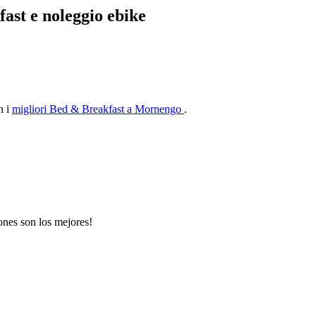
ast e noleggio ebike
n i
migliori Bed & Breakfast a Mornengo
.
iones son los mejores!