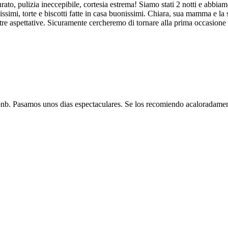
to, pulizia ineccepibile, cortesia estrema! Siamo stati 2 notti e abbia
hissimi, torte e biscotti fatte in casa buonissimi. Chiara, sua mamma e l
stre aspettative. Sicuramente cercheremo di tornare alla prima occasione
 bnb. Pasamos unos dias espectaculares. Se los recomiendo acaloradament