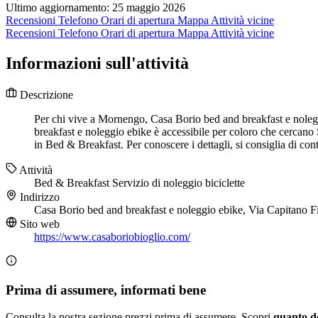
Ultimo aggiornamento: 25 maggio 2026
Recensioni
Telefono
Orari di apertura
Mappa
Attività vicine
Recensioni
Telefono
Orari di apertura
Mappa
Attività vicine
Informazioni sull'attività
Descrizione
Per chi vive a Mornengo, Casa Borio bed and breakfast e nolegg
breakfast e noleggio ebike è accessibile per coloro che cercano 
in Bed & Breakfast. Per conoscere i dettagli, si consiglia di co
Attività
Bed & Breakfast
Servizio di noleggio biciclette
Indirizzo
Casa Borio bed and breakfast e noleggio ebike, Via Capitano F
Sito web
https://www.casaboriobioglio.com/
Prima di assumere, informati bene
Consulta la nostra sezione prezzi prima di assumere. Scopri
quanto d