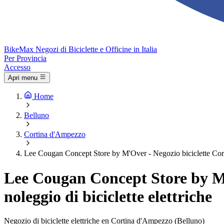
Bike
Max
Negozi di Biciclette e Officine in Italia
Per Provincia
Accesso
Apri menu
Home
Belluno
Cortina d'Ampezzo
Lee Cougan Concept Store by M'Over - Negozio biciclette Cortina
Lee Cougan Concept Store by M'O
noleggio di biciclette elettriche
Negozio di biciclette elettriche en Cortina d'Ampezzo (Belluno)