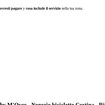
ovresti pagare
y
cosa include il servizio
nella tua zona.
 M'Over - Negozio biciclette Cortina - Ripa