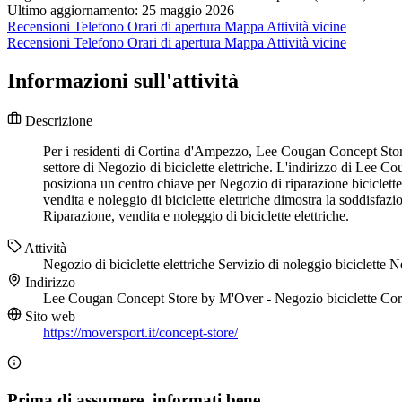
Ultimo aggiornamento: 25 maggio 2026
Recensioni
Telefono
Orari di apertura
Mappa
Attività vicine
Recensioni
Telefono
Orari di apertura
Mappa
Attività vicine
Informazioni sull'attività
Descrizione
Per i residenti di Cortina d'Ampezzo, Lee Cougan Concept Store 
settore di Negozio di biciclette elettriche. L'indirizzo di Lee 
posiziona un centro chiave per Negozio di riparazione biciclet
vendita e noleggio di biciclette elettriche dimostra la soddisfa
Riparazione, vendita e noleggio di biciclette elettriche.
Attività
Negozio di biciclette elettriche
Servizio di noleggio biciclette
Ne
Indirizzo
Lee Cougan Concept Store by M'Over - Negozio biciclette Corti
Sito web
https://moversport.it/concept-store/
Prima di assumere, informati bene