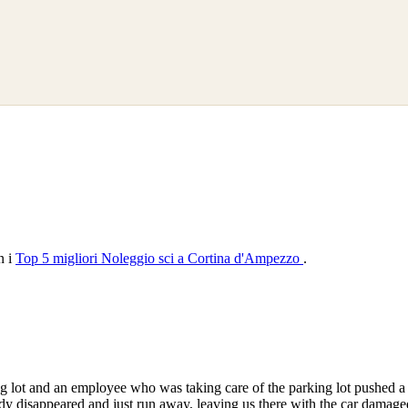
n i
Top 5 migliori Noleggio sci a Cortina d'Ampezzo
.
king lot and an employee who was taking care of the parking lot pushe
ady disappeared and just run away, leaving us there with the car damag