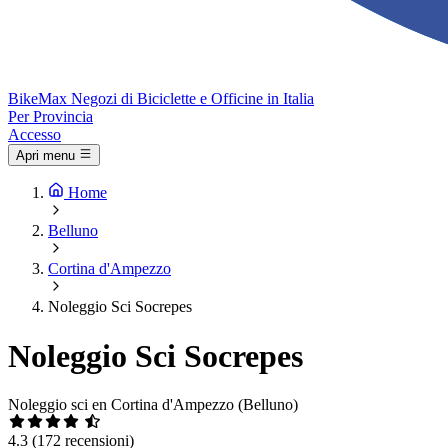
Bike
Max
Negozi di Biciclette e Officine in Italia
Per Provincia
Accesso
Apri menu
Home
Belluno
Cortina d'Ampezzo
Noleggio Sci Socrepes
Noleggio Sci Socrepes
Noleggio sci en Cortina d'Ampezzo (Belluno)
4.3
(172 recensioni)