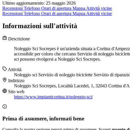
Ultimo aggiornamento: 25 maggio 2026
Recensioni
Telefono
Orari di apertura
Mappa
Attività vicine
Recensioni
Telefono
Orari di apertura
Mappa
Attività vicine
Informazioni sull'attività
Descrizione
Noleggio Sci Socrepes è un'azienda situata a Cortina d'Ampezzo, 
accessibile per coloro che cercano Servizio di noleggio bicicle
sci possono rivolgersi a Noleggio Sci Socrepes.
Attività
Noleggio sci
Servizio di noleggio biciclette
Servizio di riparazi
Indirizzo
Noleggio Sci Socrepes, Località Lacedel, 1, 32043 Cortina d
Sito web
https://www.impianticortina.it/noleggio-sci/
Prima di assumere, informati bene
Consulta la nostra sezione prezzi prima di assumere. Scopri
quanto d