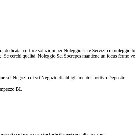
dedicata a offrire soluzioni per Noleggio sci e Servizio di noleggio bi
tte. Se cerchi qualità, Noleggio Sci Socrepes mantiene un focus fermo v
one sci
Negozio di sci
Negozio di abbigliamento sportivo
Deposito
'Ampezzo BL
ovresti pagare
y
cosa include il servizio
nella tua zona.