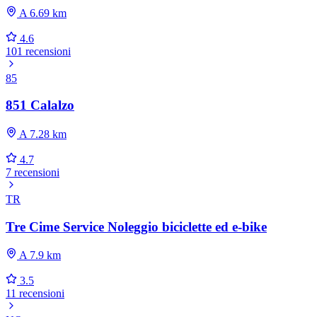
A 6.69 km
4.6
101 recensioni
85
851 Calalzo
A 7.28 km
4.7
7 recensioni
TR
Tre Cime Service Noleggio biciclette ed e-bike
A 7.9 km
3.5
11 recensioni