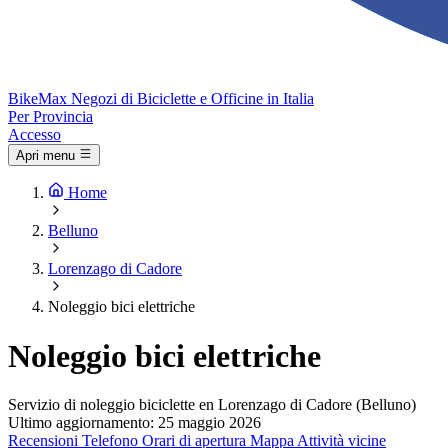
Bike
Max
Negozi di Biciclette e Officine in Italia
Per Provincia
Accesso
Apri menu
Home
Belluno
Lorenzago di Cadore
Noleggio bici elettriche
Noleggio bici elettriche
Servizio di noleggio biciclette en Lorenzago di Cadore (Belluno)
Ultimo aggiornamento: 25 maggio 2026
Recensioni
Telefono
Orari di apertura
Mappa
Attività vicine