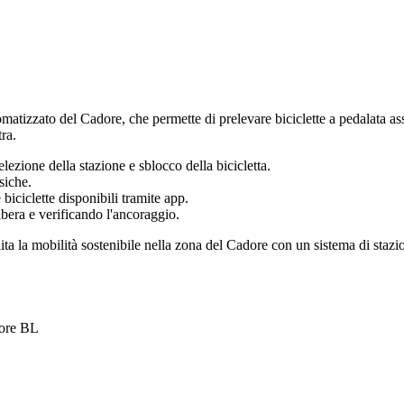
matizzato del Cadore, che permette di prelevare biciclette a pedalata assis
ra.
elezione della stazione e sblocco della bicicletta.
ssiche.
 biciclette disponibili tramite app.
bera e verificando l'ancoraggio.
ilita la mobilità sostenibile nella zona del Cadore con un sistema di stazi
dore BL