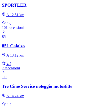
SPORTLER
A 12.51 km
4.6
101 recensioni
85
851 Calalzo
A 13.12 km
4.7
7 recensioni
TR
Tre Cime Service noleggio motoslitte
A 14.24 km
4.4