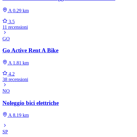
A 0.29 km
3.5
11 recensioni
GO
Go Active Rent A Bike
A 1.81 km
4.2
38 recensioni
NO
Noleggio bici elettriche
A 8.19 km
SP