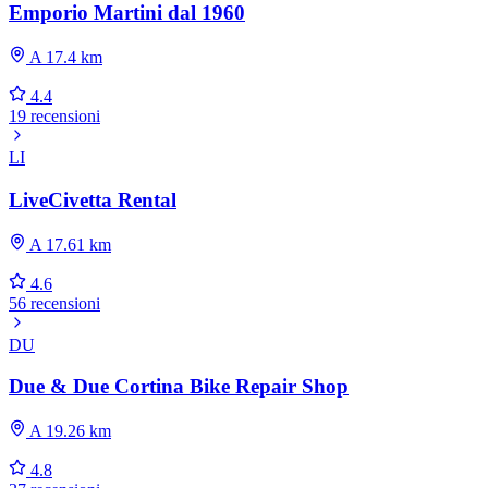
Emporio Martini dal 1960
A 17.4 km
4.4
19 recensioni
LI
LiveCivetta Rental
A 17.61 km
4.6
56 recensioni
DU
Due & Due Cortina Bike Repair Shop
A 19.26 km
4.8