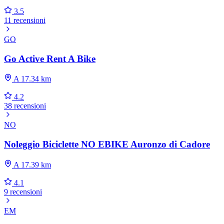
3.5
11 recensioni
GO
Go Active Rent A Bike
A 17.34 km
4.2
38 recensioni
NO
Noleggio Biciclette NO EBIKE Auronzo di Cadore
A 17.39 km
4.1
9 recensioni
EM