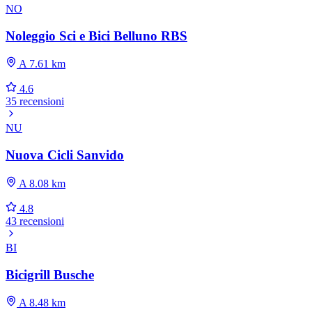
NO
Noleggio Sci e Bici Belluno RBS
A 7.61 km
4.6
35 recensioni
NU
Nuova Cicli Sanvido
A 8.08 km
4.8
43 recensioni
BI
Bicigrill Busche
A 8.48 km