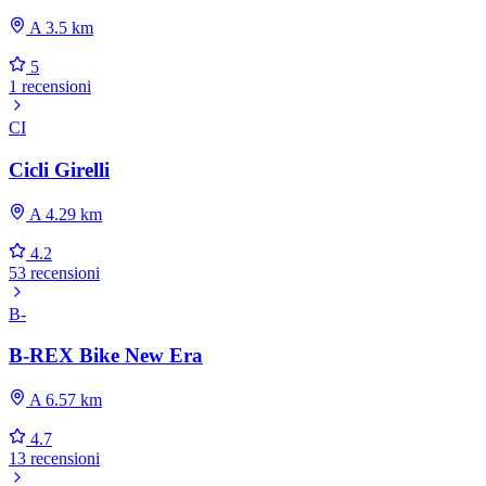
A 3.5 km
5
1 recensioni
CI
Cicli Girelli
A 4.29 km
4.2
53 recensioni
B-
B-REX Bike New Era
A 6.57 km
4.7
13 recensioni