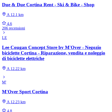
Due & Due Cortina Rent - Ski & Bike - Shop
A 12.1 km
4.6
206 recensioni
LE
Lee Cougan Concept Store by M'Over - Negozio
biciclette Cortina - Riparazione, vendita e noleggio
di biciclette elettriche
A 12.22 km
M'
M'Over Sport Cortina
A 12.23 km
4.8