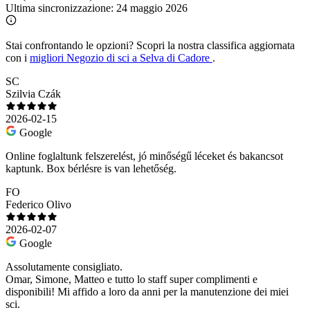
Ultima sincronizzazione:
24 maggio 2026
Stai confrontando le opzioni?
Scopri la nostra classifica aggiornata
con i
migliori Negozio di sci a Selva di Cadore
.
SC
Szilvia Czák
2026-02-15
Google
Online foglaltunk felszerelést, jó minőségű léceket és bakancsot
kaptunk. Box bérlésre is van lehetőség.
FO
Federico Olivo
2026-02-07
Google
Assolutamente consigliato.
Omar, Simone, Matteo e tutto lo staff super complimenti e
disponibili! Mi affido a loro da anni per la manutenzione dei miei
sci.