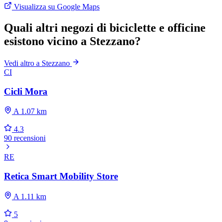
Visualizza su Google Maps
Quali altri negozi di biciclette e officine
esistono vicino a Stezzano?
Vedi altro a Stezzano
CI
Cicli Mora
A 1.07 km
4.3
90 recensioni
RE
Retica Smart Mobility Store
A 1.11 km
5