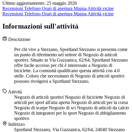
Ultimo aggiornamento: 25 maggio 2026
Recensioni
Telefono
Orari di apertura
Mappa
Attività vicine
Recensioni
Telefono
Orari di apertura
Mappa
Attività vicine
Informazioni sull'attività
Descrizione
Per chi vive a Stezzano, Sportland Stezzano si presenta come
un punto di riferimento nel settore di Negozio di articoli
sportivi. Situato in Via Guzzanica, 62/64, Sportland Stezzano
offre facile accesso per chi è interessato a Negozio di
biciclette. La comunità qualificano questa attività con 4.0
stelle. Coloro che necessitano di Negozio di articoli sportivi
possono rivolgersi a Sportland Stezzano.
Attività
Negozio di articoli sportivi
Negozio di biciclette
Negozio di
articoli per sport all'aria aperta
Negozio di articoli per la corsa
Negozio di scarpe
Negozio di sci
Negozio di articoli da calcio
Negozio di integratori per lo sport
Negozio di abbigliamento
sportivo
Indirizzo
Sportland Stezzano, Via Guzzanica, 62/64, 24040 Stezzano