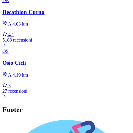
DE
Decathlon Curno
A 4.03 km
4.1
5188 recensioni
OS
Osio Cicli
A 4.19 km
3
27 recensioni
Footer