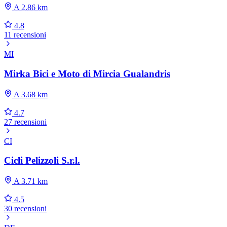
A 2.86 km
4.8
11 recensioni
MI
Mirka Bici e Moto di Mircia Gualandris
A 3.68 km
4.7
27 recensioni
CI
Cicli Pelizzoli S.r.l.
A 3.71 km
4.5
30 recensioni